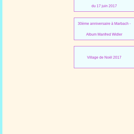
du 17 juin 2017
30ème anniversaire à Marbach -
Album Manfred Widler
Village de Noël 2017